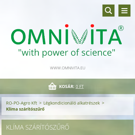
WWW.OMNIVITA.EU
KOSÁR:
0 FT
RO-PO-Agro Kft
>
Légkondicionáló alkatrészek
>
Klíma szárítószűrő
KLÍMA SZÁRÍTÓSZŰRŐ