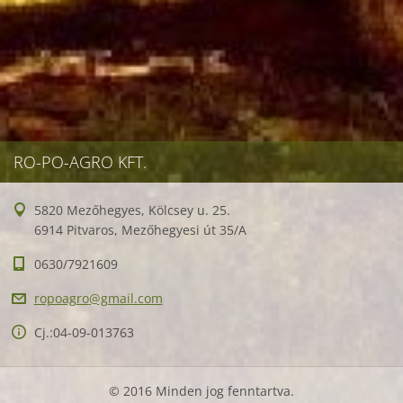
RO-PO-AGRO KFT.
5820 Mezőhegyes, Kölcsey u. 25.
6914 Pitvaros, Mezőhegyesi út 35/A
0630/7921609
ropoagro
@gmail.c
om
Cj.:04-09-013763
© 2016 Minden jog fenntartva.