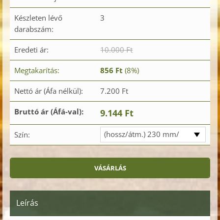
Készleten lévő
3
darabszám:
Eredeti ár:
10.000 Ft
Megtakarítás:
856 Ft
(8%)
Nettó ár (Áfa nélkül):
7.200 Ft
Bruttó ár (Áfá-val):
9.144 Ft
(hossz/átm.) 230 mm/
Szín:
76 mm
Leírás