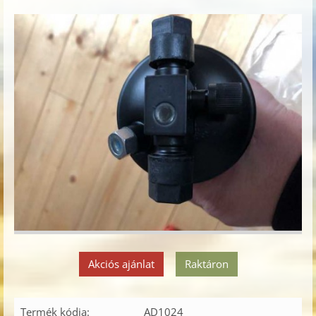
Akciós ajánlat
Raktáron
Termék kódja:
AD1024