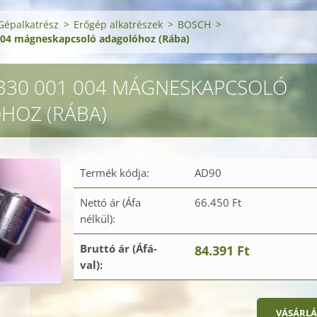
Gépalkatrész
>
Erőgép alkatrészek
>
BOSCH
>
004 mágneskapcsoló adagolóhoz (Rába)
330 001 004 MÁGNESKAPCSOLÓ
HOZ (RÁBA)
Termék kódja:
AD90
Nettó ár (Áfa
66.450 Ft
nélkül):
Bruttó ár (Áfá-
84.391 Ft
val):