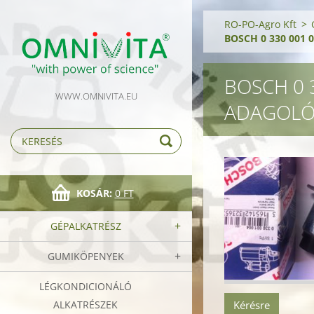
RO-PO-Agro Kft
>
BOSCH 0 330 001 
BOSCH 0 
WWW.OMNIVITA.EU
ADAGOLÓ
KOSÁR:
0 FT
GÉPALKATRÉSZ
GUMIKÖPENYEK
LÉGKONDICIONÁLÓ
Kérésre
ALKATRÉSZEK