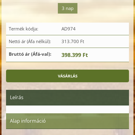
3 nap
Termék kódja:
AD974
Nettó ár (Áfa nélkül):
313.700 Ft
Bruttó ár (Áfá-val):
398.399 Ft
Leírás
Alap információ