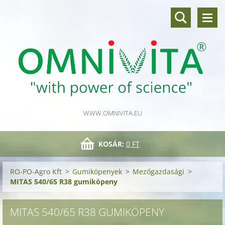
WWW.OMNIVITA.EU
KOSÁR:
0 FT
RO-PO-Agro Kft
>
Gumiköpenyek
>
Mezőgazdasági
>
MITAS 540/65 R38 gumiköpeny
MITAS 540/65 R38 GUMIKÖPENY