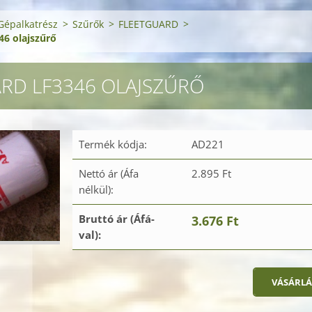
Gépalkatrész
>
Szűrők
>
FLEETGUARD
>
6 olajszűrő
RD LF3346 OLAJSZŰRŐ
Termék kódja:
AD221
Nettó ár (Áfa
2.895 Ft
nélkül):
Bruttó ár (Áfá-
3.676 Ft
val):