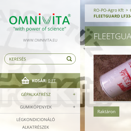
RO-PO-Agro Kft
>
FLEETGUARD LF334
FLEETGUA
WWW.OMNIVITA.EU
KOSÁR:
0 FT
GÉPALKATRÉSZ
GUMIKÖPENYEK
Raktáron
LÉGKONDICIONÁLÓ
ALKATRÉSZEK