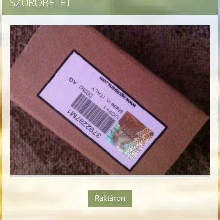
SZŰRŐBETÉT
Raktáron