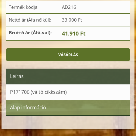
Termék kódja:
AD216
Nettó ár (Áfa nélkül):
33.000 Ft
Bruttó ár (Áfá-val):
41.910 Ft
Leírás
P171706 (váltó cikkszám)
Alap információ