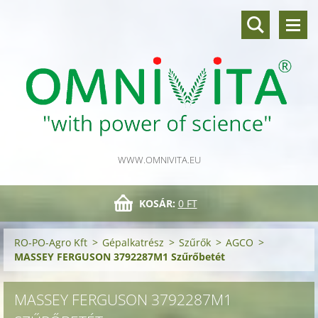
WWW.OMNIVITA.EU
KOSÁR:
0 FT
RO-PO-Agro Kft
>
Gépalkatrész
>
Szűrők
>
AGCO
>
MASSEY FERGUSON 3792287M1 Szűrőbetét
MASSEY FERGUSON 3792287M1