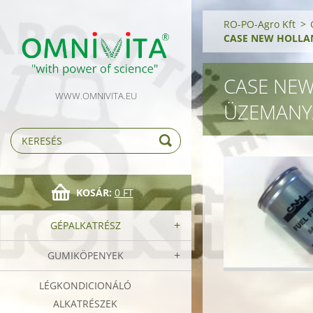
RO-PO-Agro Kft
>
CASE NEW HOLLAN
CASE NEW
WWW.OMNIVITA.EU
ÜZEMANY
KOSÁR:
0 FT
GÉPALKATRÉSZ
GUMIKÖPENYEK
LÉGKONDICIONÁLÓ
ALKATRÉSZEK