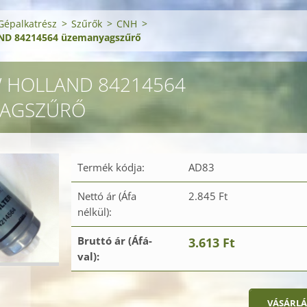
Gépalkatrész
>
Szűrők
>
CNH
>
D 84214564 üzemanyagszűrő
 HOLLAND 84214564
AGSZŰRŐ
Termék kódja:
AD83
Nettó ár (Áfa
2.845 Ft
nélkül):
Bruttó ár (Áfá-
3.613 Ft
val):