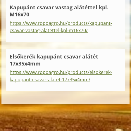
Kapupánt csavar vastag alátéttel kpl.
M16x70
https://www.ropoagro.hu/products/kapupant-
csavar-vastag-alatettel-kpl-m16x70/
Elsőkerék kapupánt csavar alátét
17x35x4mm
https://www.ropoagro.hu/products/elsokerek-
kapupant-csavar-alatet-17x35x4mm/