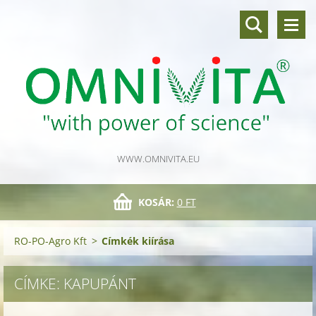
WWW.OMNIVITA.EU
KOSÁR:
0 FT
RO-PO-Agro Kft
>
Címkék kiírása
CÍMKE: KAPUPÁNT