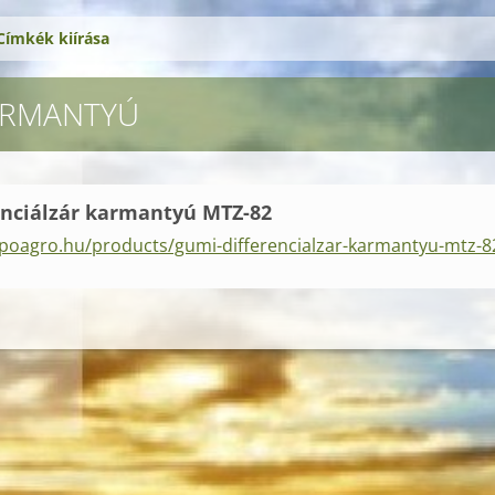
Címkék kiírása
ARMANTYÚ
enciálzár karmantyú MTZ-82
poagro.hu/products/gumi-differencialzar-karmantyu-mtz-8