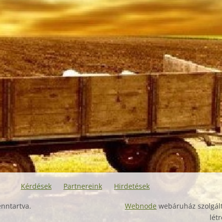
Kérdések
Partnereink
Hirdetések
nntartva.
Webnode
webáruház szolgált
lét