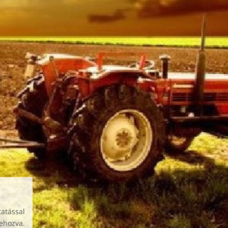
atással
rehozva.