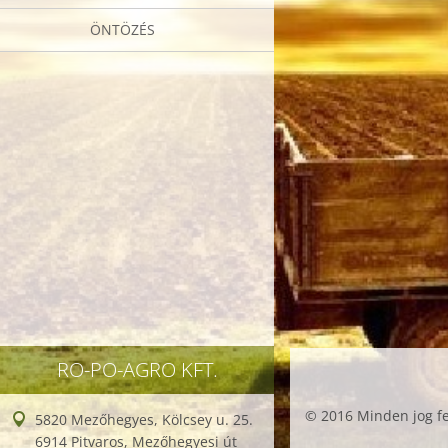
ÖNTÖZÉS
RO-PO-AGRO KFT.
© 2016 Minden jog fe
5820 Mezőhegyes, Kölcsey u. 25.
6914 Pitvaros, Mezőhegyesi út