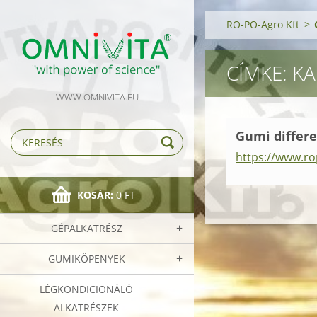
RO-PO-Agro Kft
>
CÍMKE: K
WWW.OMNIVITA.EU
Gumi differ
https://www.ro
KOSÁR:
0 FT
GÉPALKATRÉSZ
GUMIKÖPENYEK
LÉGKONDICIONÁLÓ
ALKATRÉSZEK